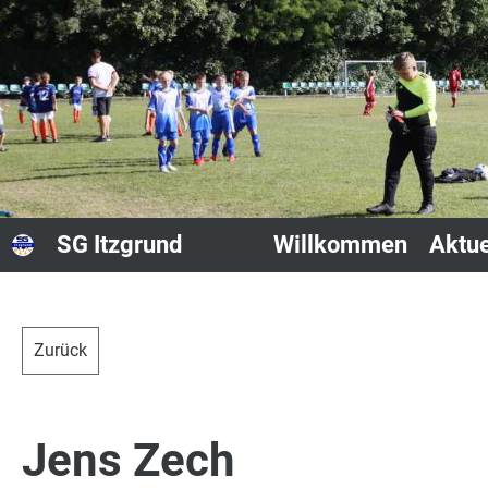
SG Itzgrund
Willkommen
Aktue
Zurück
Jens Zech